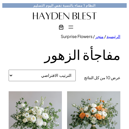
تخطى
النظام
1 مساء
بالنسبة
نفس اليوم
التسليم
إلى
المحتوى
الرئيسية
/
متجر
/ Surprise Flowers
مفاجأة الزهور
عرض ⁦10⁩ من كل النتائج