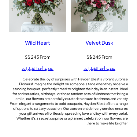
Wild Heart
Velvet Dusk
S$
245
From
S$
245
From
تحديد أحد الخيارات
تحديد أحد الخيارات
Celebrate the joy of surprises with Hayden Blest’s vibrant Surprise
Flowers! Imagine the delight on someone’s face when they receive a
stunning bouquet, perfectly timed to brighten their day in an instant. Ideal
for anniversaries, birthdays, or those random acts of kindness that bring a
smile, our flowers are carefully curated to ensure freshness and variety.
From elegant arrangements to bold bouquets, Hayden Blest offers a range
of options to suit any occasion. Our convenient delivery service ensures
your gift arrives effortlessly, spreading love and joy with every petal.
Whether it’s a secret surprise or a planned celebration, our flowers are
here to make life brighter.