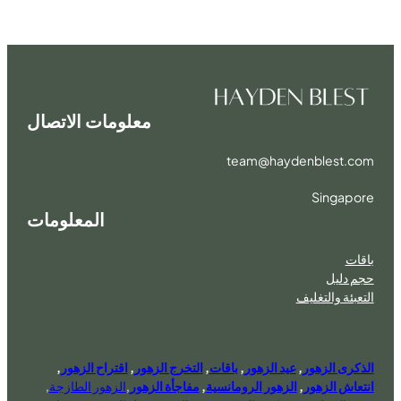
معلومات الاتصال
team@haydenblest.com
Singapore
المعلومات
باقات
حجم دليل
التعبئة والتغليف
الذكرى الزهور
,
عيد الزهور
,
باقات
,
التخرج الزهور
,
اقتراح الزهور
,
انتعاش الزهور
,
الزهور الرومانسية
,
مفاجأة الزهور
,
الزهور الطازجة
,