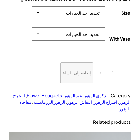
Size
With Vase
ك
م
إضافة إلى السلة
+
−
ي
ة
P
Category:
الذكرى الزهور
, 
عيد الزهور
, 
Flower Bouquets
, 
التخرج
r
الزهور
, 
اقتراح الزهور
, 
انتعاش الزهور
, 
الزهور الرومانسية
, 
مفاجأة
a
الزهور
i
r
Related products
i
e
S