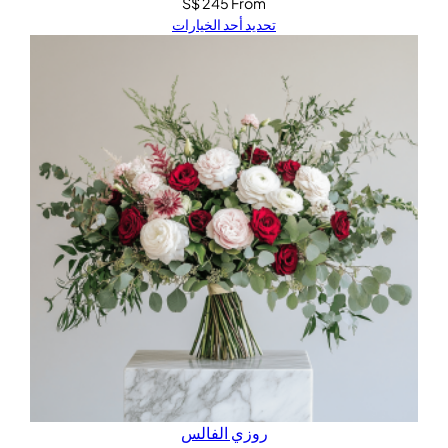
S$
245
From
تحديد أحد الخيارات
روزي الفالس