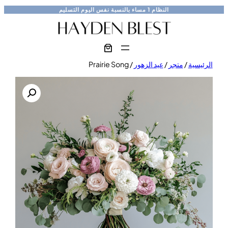
تخطى
النظام
1 مساء
بالنسبة
نفس اليوم
التسليم
إلى
المحتوى
الرئيسية
/
متجر
/
عيد الزهور
/ Prairie Song