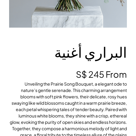
البراري أغنية
S$
245
From
Unveiling the Prairie Song Bouquet, a elegant ode to
nature’s gentle serenade. This charming arrangement
blooms with soft pink flowers, their delicate, rosy hues
swaying like wild blossoms caught in a warm prairie breeze,
each petal whispering tales of tender beauty. Paired with
luminous white blooms, they shine with a crisp, ethereal
glow, evoking the purity of open skies and endless horizons.
Together, they compose a harmonious melody of light and
grace, a floral tribute to the timeless allure of the plains.