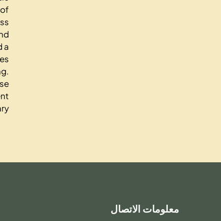
 of
oss
and
d a
res
ng.
ese
ent
ry.
معلومات الاتصال