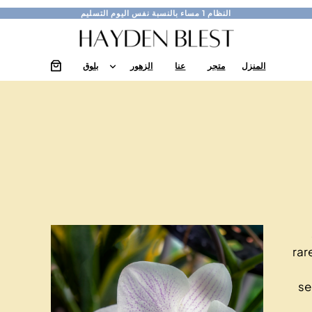
النظام
1 مساء
بالنسبة
نفس اليوم
التسليم
المنزل
متجر
عنا
الزهور
بلوق
rar
se