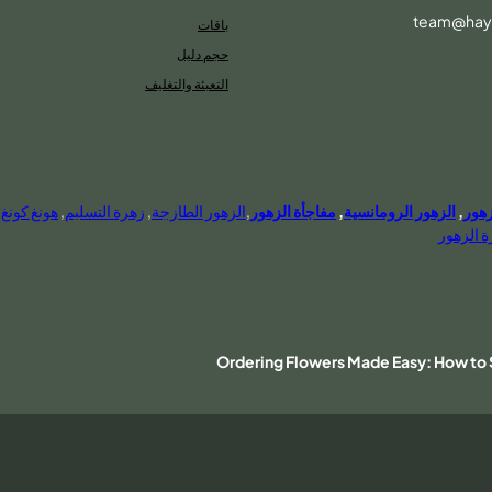
team@hay
باقات
حجم دليل
التعبئة والتغليف
زهور
,
الزهور الرومانسية
,
مفاجأة الزهور
,
الزهور الطازجة
,
زهرة التسليم
,
هونغ كونغ 
ة الزهور
Ordering Flowers Made Easy: How to S