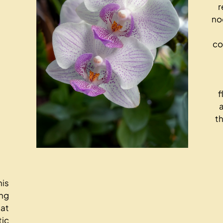
r
no
co
f
t
his
ing
hat
tic