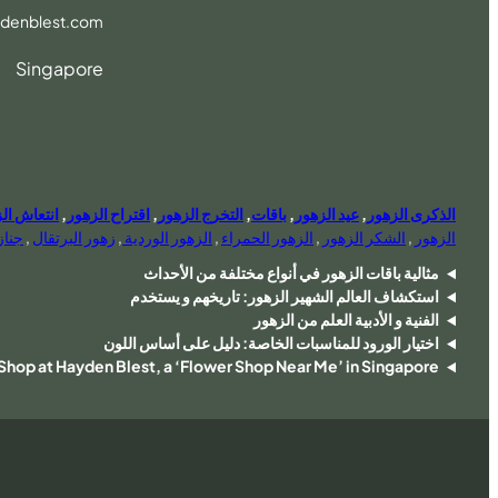
denblest.com
Singapore
الذكرى الزهور
,
عيد الزهور
,
باقات
,
التخرج الزهور
,
اقتراح الزهور
,
انتعاش ال
الزهور
,
الشكر الزهور
,
الزهور الحمراء
,
الزهور الوردية
,
زهور البرتقال
,
جناز
مثالية باقات الزهور في أنواع مختلفة من الأحداث
استكشاف العالم الشهير الزهور: تاريخهم و يستخدم
الفنية و الأدبية العلم من الزهور
اختيار الورود للمناسبات الخاصة: دليل على أساس اللون
hop at Hayden Blest, a ‘Flower Shop Near Me’ in Singapore